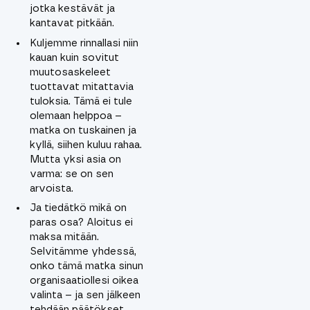
jotka kestävät ja
kantavat pitkään.
Kuljemme rinnallasi niin
kauan kuin sovitut
muutosaskeleet
tuottavat mitattavia
tuloksia. Tämä ei tule
olemaan helppoa –
matka on tuskainen ja
kyllä, siihen kuluu rahaa.
Mutta yksi asia on
varma: se on sen
arvoista.
Ja tiedätkö mikä on
paras osa? Aloitus ei
maksa mitään.
Selvitämme yhdessä,
onko tämä matka sinun
organisaatiollesi oikea
valinta – ja sen jälkeen
tehdään päätökset.