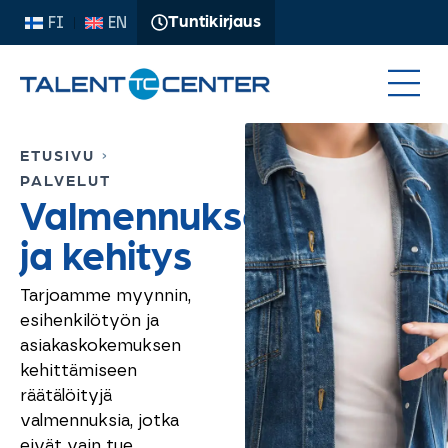
Tuntikirjaus
FI
EN
ETUSIVU
›
PALVELUT
Valmennukset
ja kehitys
Tarjoamme myynnin,
esihenkilötyön ja
asiakas­kokemuksen
kehittämiseen
räätälöityjä
valmennuksia, jotka
eivät vain tue