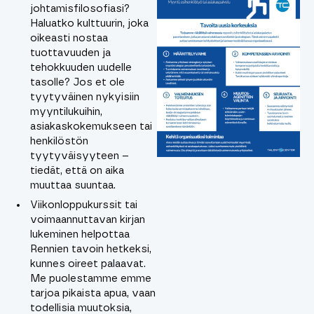
johtamisfilosofiasi?
Haluatko kulttuurin, joka
oikeasti nostaa
tuottavuuden ja
tehokkuuden uudelle
tasolle? Jos et ole
tyytyväinen nykyisiin
myyntilukuihin,
asiakaskokemukseen tai
henkilöstön
tyytyväisyyteen –
tiedät, että on aika
muuttaa suuntaa.
Viikonloppukurssit tai
voimaannuttavan kirjan
lukeminen helpottaa
Rennien tavoin hetkeksi,
kunnes oireet palaavat.
Me puolestamme emme
tarjoa pikaista apua, vaan
todellisia muutoksia,