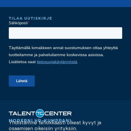
TILAA UUTISKIRJE
MODERNI HR-KUMPPANI
Yhdistämme tehokkaasti oikeat kyvyt ja
osaamisen oikeisiin yrityksiin.