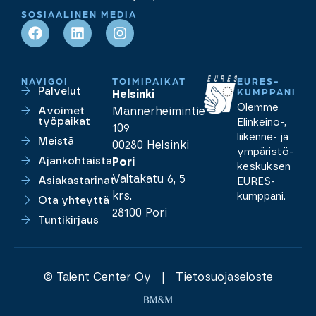
SOSIAALINEN MEDIA
NAVIGOI
TOIMIPAIKAT
EURES-
Palvelut
KUMPPANI
Helsinki
Olemme
Avoimet
Mannerheimintie
työpaikat
Elinkeino-,
109
liikenne- ja
Meistä
00280 Helsinki
ympäristö­
Ajankohtaista
Pori
keskuksen
Valtakatu 6, 5
Asiakastarinat
EURES-
krs.
kumppani.
Ota yhteyttä
28100 Pori
Tuntikirjaus
© Talent Center Oy |
Tietosuojaseloste