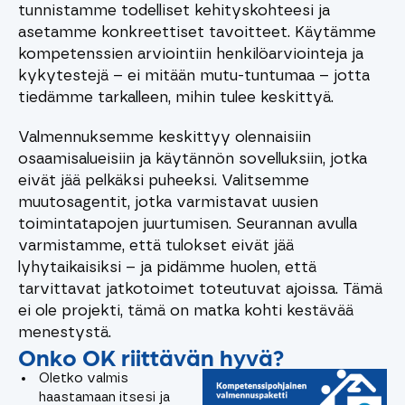
tunnistamme todelliset kehityskohteesi ja
asetamme konkreettiset tavoitteet. Käytämme
kompetenssien arviointiin
henkilöarviointeja ja
kykytestejä – ei mitään
mutu-tuntumaa
– jotta
tiedämme tarkalleen,
mihin tulee keskittyä
.
Valmennuksemme keskittyy olennaisiin
osaamisalueisiin ja käytännön sovelluksiin, jotka
eivät jää pelkäksi puheeksi. Valitsemme
muutosagentit, jotka varmistavat uusien
toimintatapojen juurtumisen. Seurannan avulla
varmistamme, että tulokset eivät jää
lyhytaikaisiksi – ja pidämme huolen, että
tarvittavat jatkotoimet toteutuvat ajoissa. Tämä
ei ole projekti, tämä on matka kohti kestävää
menestystä.
Onko OK riittävän hyvä?
Oletko valmis
haastamaan itsesi ja